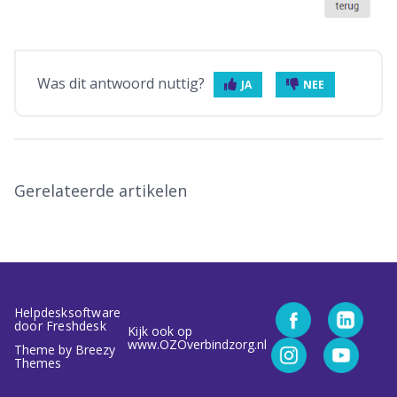
Was dit antwoord nuttig?
JA
NEE
Gerelateerde artikelen
Helpdesksoftware
door Freshdesk
Kijk ook op
www.OZOverbindzorg.nl
Theme by
Breezy
Themes