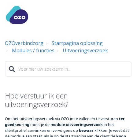
OZOverbindzorg
Startpagina oplossing
Modules / functies
Uitvoeringsverzoek
Hoe verstuur ik een
uitvoeringsverzoek?
Om het uitvoeringsverzoek via OZO in te vullen en te versturen
 ter 
goedkeuring
 moet je de 
module uitvoeringsverzoek
 in het 
cliëntprofiel aanvinken en vervolgens op 
bewaar
 klikken. Je weet dat 
de module aan staat, als je op de startpagina van de cliënt de 
knop 