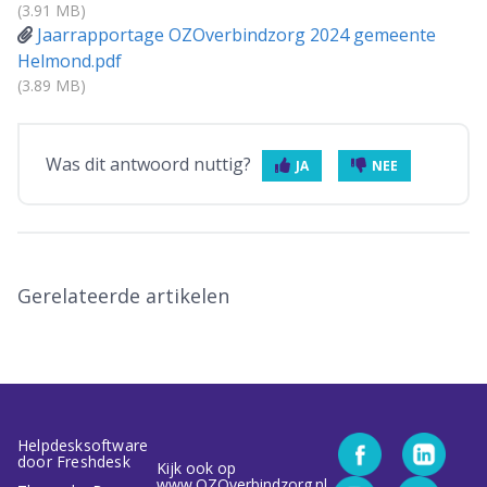
(3.91 MB)
Jaarrapportage OZOverbindzorg 2024 gemeente
Helmond.pdf
(3.89 MB)
Was dit antwoord nuttig?
JA
NEE
Gerelateerde artikelen
Helpdesksoftware
door Freshdesk
Kijk ook op
www.OZOverbindzorg.nl