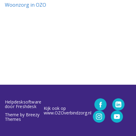
Woonzorg in OZO
Helpdesksoftware
door Freshdesk
Kijk ook op
www.OZOverbindzorg.nl
Theme by
Breezy
Themes