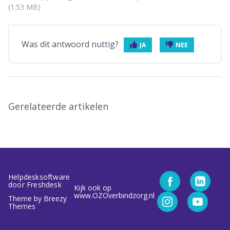
(1.53 MB)
Was dit antwoord nuttig?
JA
NEE
Gerelateerde artikelen
Helpdesksoftware
door Freshdesk
Kijk ook op
www.OZOverbindzorg.nl
Theme by
Breezy
Themes