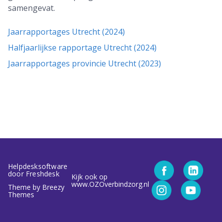
samengevat.
Jaarrapportages Utrecht (2024)
Halfjaarlijkse rapportage Utrecht (2024)
Jaarrapportages provincie Utrecht (2023)
Helpdesksoftware
door Freshdesk
Kijk ook op
www.OZOverbindzorg.nl
Theme by
Breezy
Themes